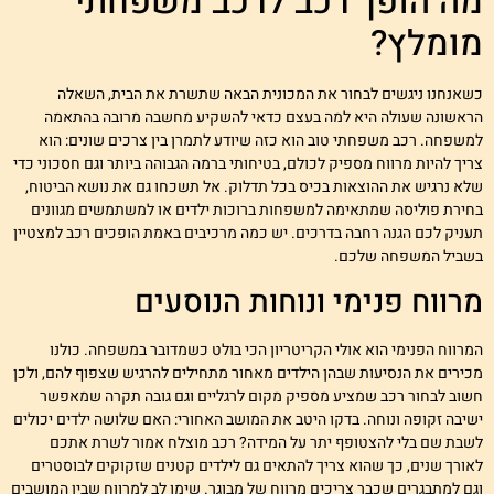
ה הופך רכב לרכב משפחתי
ומלץ?
שאנחנו ניגשים לבחור את המכונית הבאה שתשרת את הבית, השאלה
ראשונה שעולה היא למה בעצם כדאי להשקיע מחשבה מרובה בהתאמה
משפחה. רכב משפחתי טוב הוא כזה שיודע לתמרן בין צרכים שונים: הוא
ריך להיות מרווח מספיק לכולם, בטיחותי ברמה הגבוהה ביותר וגם חסכוני כדי
לא נרגיש את ההוצאות בכיס בכל תדלוק. אל תשכחו גם את נושא הביטוח,
חירת פוליסה שמתאימה למשפחות ברוכות ילדים או למשתמשים מגוונים
עניק לכם הגנה רחבה בדרכים. יש כמה מרכיבים באמת הופכים רכב למצטיין
שביל המשפחה שלכם.
רווח פנימי ונוחות הנוסעים
מרווח הפנימי הוא אולי הקריטריון הכי בולט כשמדובר במשפחה. כולנו
כירים את הנסיעות שבהן הילדים מאחור מתחילים להרגיש שצפוף להם, ולכן
שוב לבחור רכב שמציע מספיק מקום לרגליים וגם גובה תקרה שמאפשר
שיבה זקופה ונוחה. בדקו היטב את המושב האחורי: האם שלושה ילדים יכולים
שבת שם בלי להצטופף יתר על המידה? רכב מוצלח אמור לשרת אתכם
אורך שנים, כך שהוא צריך להתאים גם לילדים קטנים שזקוקים לבוסטרים
גם למתבגרים שכבר צריכים מרווח של מבוגר. שימו לב למרווח שבין המושבים