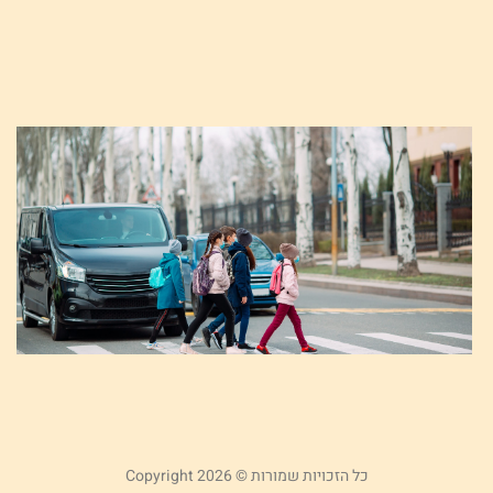
22
קר
א
מ
א
ה
ע
ב
ב
אפר
קר
כל הזכויות שמורות © Copyright 2026