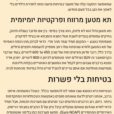
מאפשר התקנה קלה של מושבי בטיחות וגישה נוחה לחגירת הילדים בלי
אמץ את הגב בכל פעם מחדש.
א מטען מרווח ופרקטיות יומיומית
א מטען גדול הוא לא פינוק, הוא צורך בסיסי. בין אם מדובר בעגלת תינוק,
תיקים עמוסים בבגדים לשבת אצל הסבא והסבתא או בציוד לפיקניק
שפחתי בטבע – המקום תמיד נגמר מהר מדי. כדאי לבדוק מהו הנפח האמיתי
ל תא המטען ולוודא שהפתח שלו רחב מספיק להעמסת חפצים גדולים.
בדרך כלל, רכבי סדאן מציעים נפח של סביב 450 עד 600 ליטרים, בעוד שרכבי
הקרוסאובר וה-SUV הגדולים יותר מטפסים לכיוון ה-800 ליטרים. יתרון אדיר
מצא ברכבים שבהם ניתן לקפל את המושבים האחוריים בקלות וליהנות
גמישות מוחלטת אם אתם צריכים להוביל פריט גדול במיוחד מהחנות לבית.
טיחות בלי פשרות
בטיחות היא הנושא שבו אסור לנו להתפשר בכלל. כשכל המשפחה איתנו
רכב, אנחנו רוצים לדעת שאנחנו מוגנים באמצעות הטכנולוגיות המתקדמות
יותר. היום, רוב הרכבים החדשים כבר מגיעים עם מערכות חכמות, אבל תמיד
כדאי לוודא שהדגם שאתם שוקלים קיבל ציון של 5 כוכבים במבחני הריסוק
האירופיים המחמירים (Euro NCAP). חפשו מערכות כמו בלימה אוטונומית