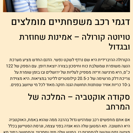
גמי רכב משפחתיים מומלצים
ויוטה קורולה – אמינות שחוזרת
בגדול
קורולה ההיברידית היא שם נרדף לשקט נפשי. הדגם החדש מציע מערכת
הנעה משופרת שמשלבת כוח וחיסכון בצורה יוצאת דופן. עם הספק של 122
"ס, היא מרגישה זריזה מספיק לעליות של ירושלים ובו בזמן שומרת על
צריכת דלק מרשימה של כ-20.5 קילומטרים לליטר במציאות. היא מצוידת
 הגנה חזקה מאוד לכל מי שיושב בפנים.
קודה אוקטביה – המלכה של
מרחב
ם אתם מחפשים רכב שמרגיש גדול בהרבה ממה שהוא באמת, האוקטביה
יא התשובה. תא המטען שלה הוא אגדה בפני עצמה, וגרסת הסטיישן בכלל
ציעה נפח שקשה להתחרות בו. המנוע שלה חזק וחסכוני, והתחושה בתוך תא