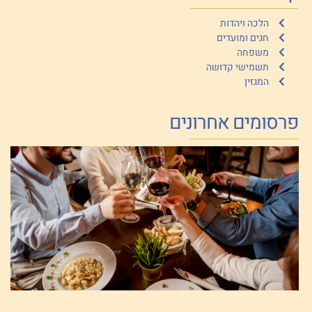
הלכה ויהדות
חגים ומועדים
משפחה
תשמישי קדושה
המגזין
פרסומים אחרונים
ב
ה
ה
–
ש
ל
יולי 
קר