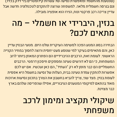
שנטענת מהחשמל ומאפשרת נסיעה של עשרות קילומטרים בלי דלק בכלל)
גם בגרסה חשמלית מלאה. למשפחה שרוצה להתקדם לטכנולוגיה חדשה אבל
דיין צריכה רכב פרקטי ונוח, הנירו הוא אופציה מובילה.
נזין, היברידי או חשמלי – מה
תאים לכם?
בחירה בסוג המנוע הפכה למשימה העיקרית שלנו היום. מנועי הבנזין עדיין
אן, והם מתאימים בעיקר למי שנוסע מעט יחסית ורוצה לחסוך במחיר הקנייה
ראשוני. לעומת זאת, הרכבים ההיברידיים הם הפתרון המאוזן ביותר לרוב
משפחות, כי הם לא דורשים טעינה ומספקים חיסכון דרמטי. הרכבים
חשמליים הם כבר מזמן לא רק "העתיד", הם כאן ועכשיו. אם יש לכם
פשרות להתקין עמדת טעינה בבית, העלות של נסיעה בחשמל היא אפסית
עומת בנזין. מצד שני, צריך להביא בחשבון את הצורך בתכנון נסיעות ארוכות
אוד בהתאם למיקומי המטענים הציבוריים, אפילו שהפריסה שלהם בארץ
בר מצוינת.
יקולי תקציב ומימון לרכב
שפחתי