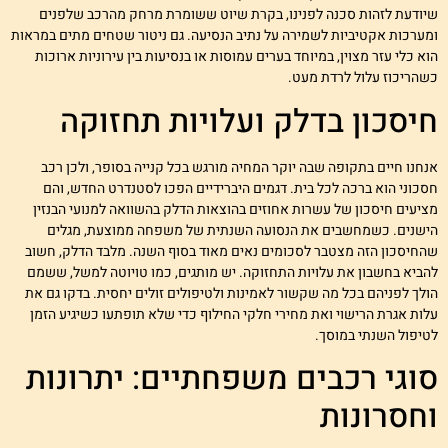
יודעת לזהות סכנה לפנינו, בקרת שיוט ששומרת מרחק מהרכב שלפנים
מערכות אקטיביות לשמירה על נתיב הנסיעה. גם ניטור שטחים מתים במראות
וא כלי עזר מצוין, במיוחד בערים עמוסות או בנסיעות בין עירוניות ארוכות
שהריכוז עלול לרדת מעט.
יסכון בדלק ועלויות תחזוקה
נחנו חיים בתקופה שבה יוקר המחיה מורגש בכל קנייה בסופר, ולכן רכב
סכוני הוא ברכה לכל בית. דגמים היברידיים הפכו לסטנדרט החדש, והם
ציעים חיסכון של עשרות אחוזים בהוצאות הדלק בהשוואה למנועי הבנזין
ישנים. כשמחשבים את הנסועה השנתית של משפחה ממוצעת, מגלים
החיסכון הזה מצטבר לסכומים נאים מאוד בסוף השנה. מלבד הדלק, חשוב
הביא בחשבון את עלויות התחזוקה. יש מותגים, כמו טויוטה למשל, ששמם
ולך לפניהם בכל מה שקשור לאמינות ולטיפולים זולים יחסית. בדקו גם את
לות אגרת הרישוי ואת מחירי חלקי החילוף כדי שלא תופתעו כשיגיע הזמן
טיפול השנתי במוסך.
וגי רכבים משפחתיים: יתרונות
חסרונות