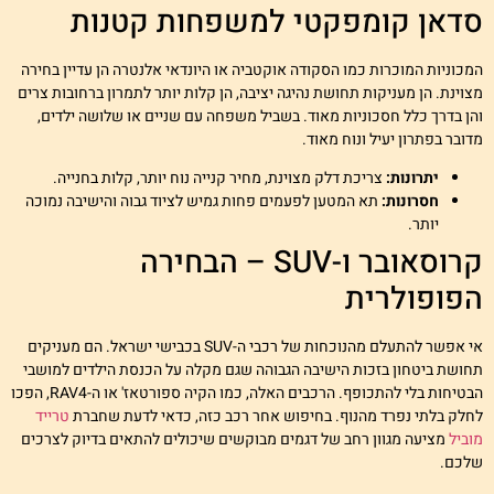
דאן קומפקטי למשפחות קטנות
מכוניות המוכרות כמו הסקודה אוקטביה או היונדאי אלנטרה הן עדיין בחירה
צוינת. הן מעניקות תחושת נהיגה יציבה, הן קלות יותר לתמרון ברחובות צרים
הן בדרך כלל חסכוניות מאוד. בשביל משפחה עם שניים או שלושה ילדים,
דובר בפתרון יעיל ונוח מאוד.
יתרונות:
צריכת דלק מצוינת, מחיר קנייה נוח יותר, קלות בחנייה.
חסרונות:
תא המטען לפעמים פחות גמיש לציוד גבוה והישיבה נמוכה
יותר.
קרוסאובר ו-SUV – הבחירה
פופולרית
אי אפשר להתעלם מהנוכחות של רכבי ה-SUV בכבישי ישראל. הם מעניקים
חושת ביטחון בזכות הישיבה הגבוהה שגם מקלה על הכנסת הילדים למושבי
הבטיחות בלי להתכופף. הרכבים האלה, כמו הקיה ספורטאז' או ה-RAV4, הפכו
חלק בלתי נפרד מהנוף. בחיפוש אחר רכב כזה, כדאי לדעת שחברת
טרייד
וביל
מציעה מגוון רחב של דגמים מבוקשים שיכולים להתאים בדיוק לצרכים
לכם.