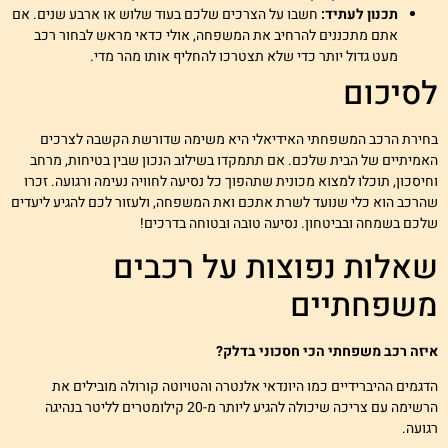
תכנון לעתיד:
חשבו על הצרכים שלכם בעוד שלוש או ארבע שנים. אם
אתם מתכננים להרחיב את המשפחה, אולי כדאי מראש לבחור רכב
מעט גדול יותר כדי שלא תצטרכו להחליף אותו מהר מדי.
סיכום
חירת הרכב המשפחתי האידיאלי היא משימה שדורשת הקשבה לצרכים
אמיתיים של הבית שלכם. אם תתמקדו בשילוב הנכון שבין בטיחות, מרחב
חיסכון, תוכלו למצוא מכונית שתהפוך כל נסיעה לחוויה נעימה ורגועה. זכרו
הרכב הוא כלי שנועד לשרת אתכם ואת המשפחה, ולעזור לכם להגיע ליעדים
לכם בשמחה ובביטחון. נסיעה טובה ובטוחה בדרכים!
אלות נפוצות על רכבים
שפחתיים
יזה רכב משפחתי הכי חסכוני בדלק?
דגמים ההיברידיים כמו היונדאי אלנטרה והטויוטה קורולה מובילים את
הרשימה עם צריכה שיכולה להגיע ליותר מ-20 קילומטרים לליטר בנהיגה
גועה.