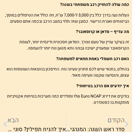
מה עולה להחזיק רכב משפחתי בשנה?
העלות נעה בדרך כלל בין 3,000 ל-7,000 ש"ח, וזה כולל את הטיפולים במוסך,
ביטוחים ואגרת הרישוי. כמובן שזה תלוי במצב הרכב ובכמה אתם נוסעים.
ה עדיף – סדאן או קרוסאובר?
ה בעיקר עניין של טעם וצורך. הסדאן חסכונית ודינמית יותר, לעומת
קרוסאובר שמעניק ישיבה גבוהה ותא מטען נוח יותר להעמסה.
אם רכב חשמלי באמת מתאים למשפחה?
החלט, בתנאי שיש לכם פתרון טעינה נוח. החיסכון בהוצאות השוטפות הוא
צום, והנסיעה שקטה ונעימה מאוד.
יך יודעים אם הרכב בטיחותי?
בודקים את דירוג Euro NCAP שלו ומודדים כמה מערכות בטיחות אקטיביות
ותקנות בו כסטנדרט.
הקודם
הבא
סדר ראש השנה: המנהגים והסמלים שמעשירים את שולחן החג
איך להניח תפילין? סוגי ההנחות שיש