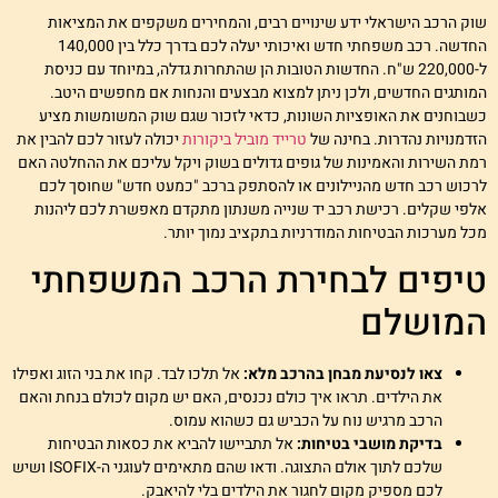
וק הרכב הישראלי ידע שינויים רבים, והמחירים משקפים את המציאות
החדשה. רכב משפחתי חדש ואיכותי יעלה לכם בדרך כלל בין 140,000
ל-220,000 ש"ח. החדשות הטובות הן שהתחרות גדלה, במיוחד עם כניסת
מותגים החדשים, ולכן ניתן למצוא מבצעים והנחות אם מחפשים היטב.
שבוחנים את האופציות השונות, כדאי לזכור שגם שוק המשומשות מציע
זדמנויות נהדרות. בחינה של
טרייד מוביל ביקורות
יכולה לעזור לכם להבין את
מת השירות והאמינות של גופים גדולים בשוק ויקל עליכם את ההחלטה האם
רכוש רכב חדש מהניילונים או להסתפק ברכב "כמעט חדש" שחוסך לכם
לפי שקלים. רכישת רכב יד שנייה משנתון מתקדם מאפשרת לכם ליהנות
כל מערכות הבטיחות המודרניות בתקציב נמוך יותר.
יפים לבחירת הרכב המשפחתי
מושלם
צאו לנסיעת מבחן בהרכב מלא:
אל תלכו לבד. קחו את בני הזוג ואפילו
את הילדים. תראו איך כולם נכנסים, האם יש מקום לכולם בנחת והאם
הרכב מרגיש נוח על הכביש גם כשהוא עמוס.
בדיקת מושבי בטיחות:
אל תתביישו להביא את כסאות הבטיחות
שלכם לתוך אולם התצוגה. ודאו שהם מתאימים לעוגני ה-ISOFIX ושיש
לכם מספיק מקום לחגור את הילדים בלי להיאבק.