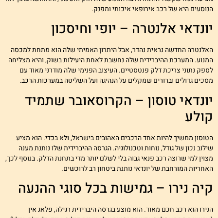
נוסעים היא של רכב אירופאי איכותי ומפנק.
ונדאי אלנטרה – יופי וחיסכון
אלנטרה החדשה נראית נהדר, אבל היתרון האמיתי שלה הוא מתחת למכסה
מנוע. המערכת ההיברידית שלה נחשבת לאחת היעילות בשוק, והיא מצליחה
ספק נתוני צריכת דלק פנטסטיים. העיצוב הפנימי שלה מודרני מאוד עם
סכים גדולים וברורים שמקלים על הנהיגה ועל השליטה במערכות הרכב.
ונדאי טוסון – הקרוסאובר שתמיד
ולע
טוסון ממשיך להיות אחד הרכבים האהובים בישראל, ולא בכדי. הוא מציע
ילוב נכון של גודל, נוחות וטכנולוגיה. הגרסה ההיברידית שלו נותנת מענה
צוין למי שרוצה רכב פנאי גבוה בלי לשלם יותר מדי בתחנת הדלק. בנוסף לכך,
אחריות המורחבת של יונדאי נותנת ביטחון רב לרוכשים.
יה נירו – גמישות בכל סוגי ההנעה
נירו הוא רכב חכם מאוד. הוא מוצע בגרסה היברידית רגילה, פלאג אין