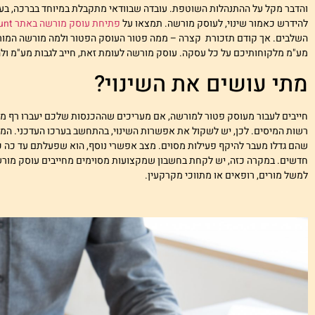
והדבר מקל על ההתנהלות השוטפת. עובדה שבוודאי מתקבלת במיוחד בברכה, בעס
להידרש כאמור שינוי, לעוסק מורשה. תמצאו על
פתיחת עוסק מורשה באתר iCount
השלבים. אך קודם תזכורת קצרה – ממה פטור העוסק הפטור ולמה מורשה המור
מע"מ מלקוחותיכם על כל עסקה. עוסק מורשה לעומת זאת, חייב לגבות מע"מ ולה
מתי עושים את השינוי?
חייבים לעבור מעוסק פטור למורשה, אם מעריכים שההכנסות שלכם יעברו רף מס
רשות המיסים. לכן, יש לשקול את אפשרות השינוי, בהתחשב בערכו העדכני. המע
שהם גדלו מעבר להיקף פעילות מסוים. מצב אפשרי נוסף, הוא שפעלתם עד כה 
חדשים. במקרה כזה, יש לקחת בחשבון שמקצועות מסוימים מחייבים עוסק מורש
למשל מורים, רופאים או מתווכי מקרקעין.