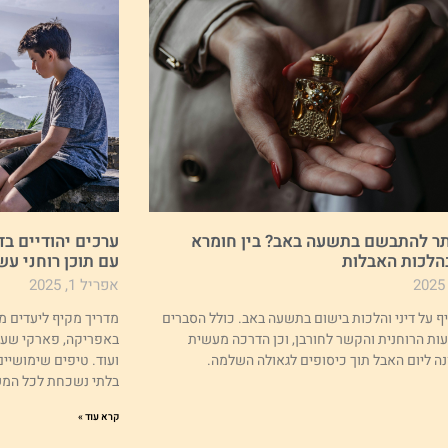
ר להתבשם בתשעה באב? בין חומרא
ערכים יהודיים בד
הלכות האבלות
עם תוכן רוחני עש
אפריל 1, 2025
 על דיני והלכות בישום בתשעה באב. כולל הסברים
מדריך מקיף ליעדים מו
ת הרוחנית והקשר לחורבן, וכן הדרכה מעשית
באפריקה, פארקי שעש
נה ליום האבל תוך כיסופים לגאולה השלמה.
ועוד. טיפים שימושיים
בלתי נשכחת לכל המ
קרא עוד »