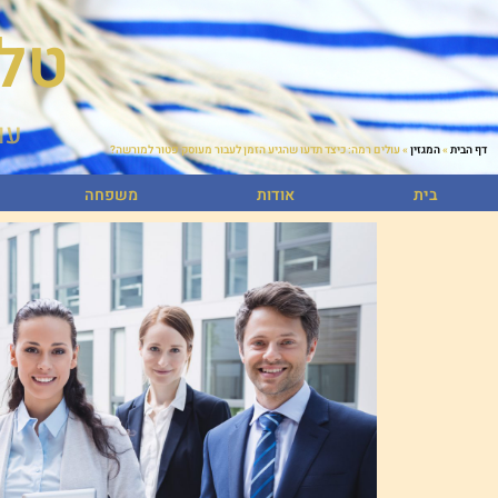
טל
עו
דף הבית
»
המגזין
»
עולים רמה: כיצד תדעו שהגיע הזמן לעבור מעוסק פטור למורשה?
בית
אודות
משפחה
בית
אודות
משפחה