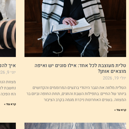
טלית מעוצבת לכל אחד: אילו סוגים יש ואיפה
איך להנ
מוצאים אותן?
יוני 9, 2026
יולי 19, 2026
מצוות הנחת
הטלית מלווה את הגבר היהודי ברגעים המרוממים והקדושים
נחשבת לאח
ביותר של החיים: בתפילות השבת והחגים, תחת החופה וביום בר
הזו הפכה 
המצווה. בשנים האחרונות ניכרת מגמה בקרב הציבור
קרא עוד »
קרא עוד »