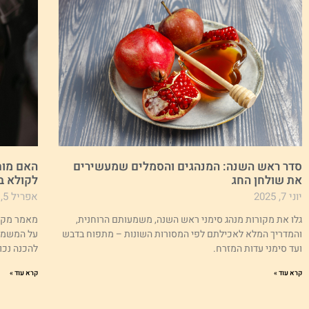
סדר ראש השנה: המנהגים והסמלים שמעשירים
האם מות
את שולחן החג
לקולא ב
יוני 7, 2025
אפריל 5, 2025
גלו את מקורות מנהג סימני ראש השנה, משמעותם הרוחנית,
מאמר מקיף
והמדריך המלא לאכילתם לפי המסורות השונות – מתפוח בדבש
על המשמעו
ועד סימני עדות המזרח.
להכנה נכו
קרא עוד »
קרא עוד »